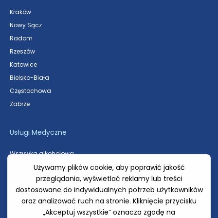
Kraków
Nowy Sącz
Radom
Rzeszów
Katowice
Bielsko-Biała
Częstochowa
Zabrze
Usługi Medyczne
Wszywka alkoholowa
Odtrucie alkoholowe
Kroplówki witaminowe
Usuwanie znamion skórnych
© Centrum Medyczne Galmedic 2018 – 2025. Wszelkie prawa