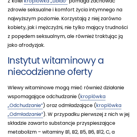
Z kolei
kroplówka „Libido”
pomaga zachować
zdrowie seksualne i komfort życia intymnego na
najwyższym poziomie. Korzystają z niej zarówno
kobiety, jak i mężczyźni, nie tylko mający trudności
z popędem seksualnym, ale również traktując ją
jako afrodyzjak.
Instytut witaminowy a
niecodzienne oferty
Wlewy witaminowe mogą mieć również działanie
wspomagające odchudzanie (
kroplówka
„Odchudzanie”
) oraz odmładzające (
kroplówka
„Odmładzanie”
). W przypadku pierwszej z nich w jej
składzie zawarto substancje przyspieszające
metabolizm – witaminy B1, B2, B5, B6, B12, C, a