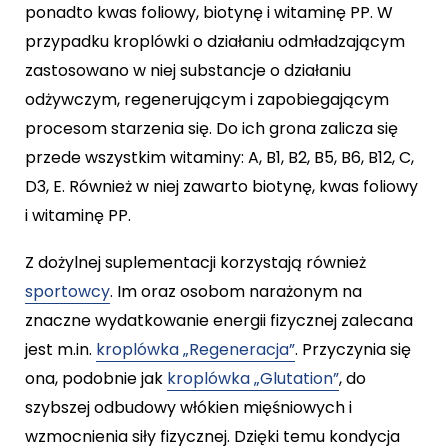
ponadto kwas foliowy, biotynę i witaminę PP. W
przypadku kroplówki o działaniu odmładzającym
zastosowano w niej substancje o działaniu
odżywczym, regenerującym i zapobiegającym
procesom starzenia się. Do ich grona zalicza się
przede wszystkim witaminy: A, B1, B2, B5, B6, B12, C,
D3, E. Również w niej zawarto biotynę, kwas foliowy
i witaminę PP.
Z dożylnej suplementacji korzystają również
sportowcy
. Im oraz osobom narażonym na
znaczne wydatkowanie energii fizycznej zalecana
jest m.in.
kroplówka „Regeneracja”
. Przyczynia się
ona, podobnie jak
kroplówka „Glutation”
, do
szybszej odbudowy włókien mięśniowych i
wzmocnienia siły fizycznej. Dzięki temu kondycja