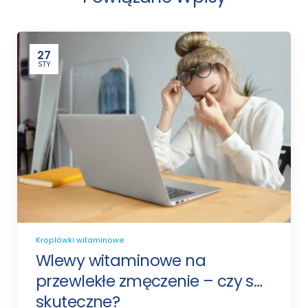
27
STY
Kroplówki witaminowe
Wlewy witaminowe na
przewlekłe zmęczenie – czy są
skuteczne?