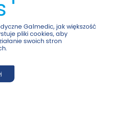
s
yczne Galmedic, jak większość
stuje pliki cookies, aby
iałanie swoich stron
ch.
j