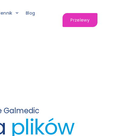
ennik
Blog
Przelewy
 Galmedic
ka
plików