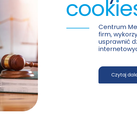
cookie
Centrum Med
firm, wykorzy
usprawnić dz
internetowy
Czytaj dale