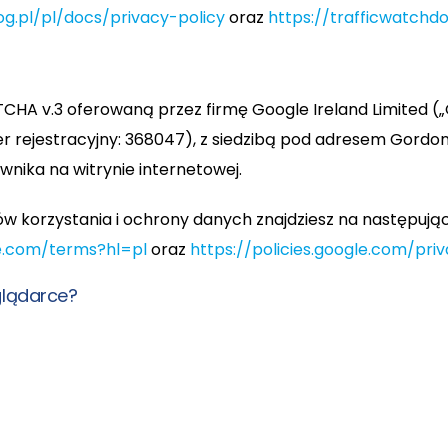
og.pl/pl/docs/privacy-policy
oraz
https://trafficwatchd
HA v.3 oferowaną przez firmę Google Ireland Limited („G
 rejestracyjny: 368047), z siedzibą pod adresem Gordon H
ownika na witrynie internetowej.
w korzystania i ochrony danych znajdziesz na następując
le.com/terms?hl=pl
oraz
https://policies.google.com/pri
glądarce?