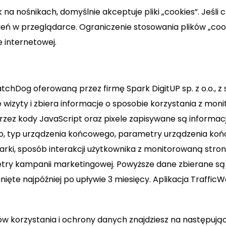
a nośnikach, domyślnie akceptuje pliki „cookies”. Jeśli 
eń w przeglądarce. Ograniczenie stosowania plików „coo
 internetowej.
WatchDog oferowaną przez firmę Spark DigitUP sp. z o.o., z
 wizyty i zbiera informacje o sposobie korzystania z mon
ez kody JavaScript oraz pixele zapisywane są informacje 
go, typ urządzenia końcowego, parametry urządzenia k
ki, sposób interakcji użytkownika z monitorowaną stroną
y kampanii marketingowej. Powyższe dane zbierane są w 
ą usunięte najpóźniej po upływie 3 miesięcy. Aplikacja Tra
w korzystania i ochrony danych znajdziesz na następując