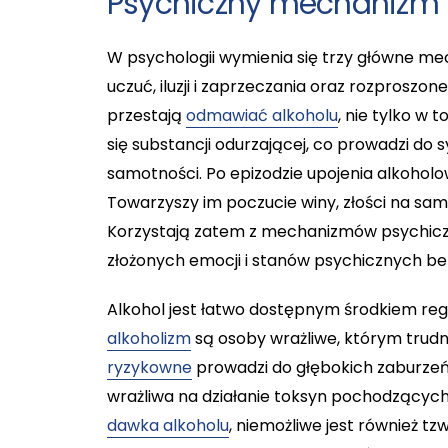
Psychiczny mechanizm 
W psychologii wymienia się trzy główne me
uczuć, iluzji i zaprzeczania oraz rozproszo
przestają
odmawiać alkoholu
, nie tylko w 
się substancji odurzającej, co prowadzi do s
samotności. Po epizodzie upojenia alkoholo
Towarzyszy im poczucie winy, złości na sam
Korzystają zatem z mechanizmów psychiczn
złożonych emocji i stanów psychicznych bez
Alkohol jest łatwo dostępnym środkiem regul
alkoholizm
są osoby wrażliwe, którym trudn
ryzykowne
prowadzi do głębokich zaburzeń
wrażliwa na działanie toksyn pochodzących z
dawka alkoholu
, niemożliwe jest również tz