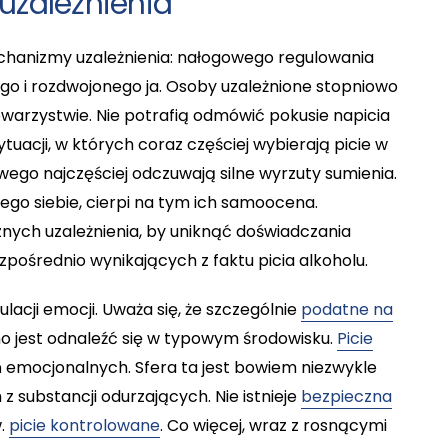
uzależnienia
chanizmy uzależnienia: nałogowego regulowania
nego i rozdwojonego ja. Osoby uzależnione stopniowo
towarzystwie. Nie potrafią odmówić pokusie napicia
ytuacji, w których coraz częściej wybierają picie w
wego najczęściej odczuwają silne wyrzuty sumienia.
ego siebie, cierpi na tym ich samoocena.
ych uzależnienia, by uniknąć doświadczania
pośrednio wynikających z faktu picia alkoholu.
acji emocji. Uważa się, że szczególnie
podatne na
o jest odnaleźć się w typowym środowisku.
Picie
 emocjonalnych. Sfera ta jest bowiem niezwykle
 substancji odurzających. Nie istnieje
bezpieczna
w.
picie kontrolowane
. Co więcej, wraz z rosnącymi