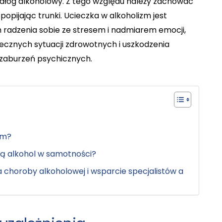
ałóg alkoholowy. Z tego względu należy zachować
opijając trunki. Ucieczka w alkoholizm jest
radzenia sobie ze stresem i nadmiarem emocji,
ecznych sytuacji zdrowotnych i uszkodzenia
zaburzeń psychicznych.
em?
iją alkohol w samotności?
choroby alkoholowej i wsparcie specjalistów a