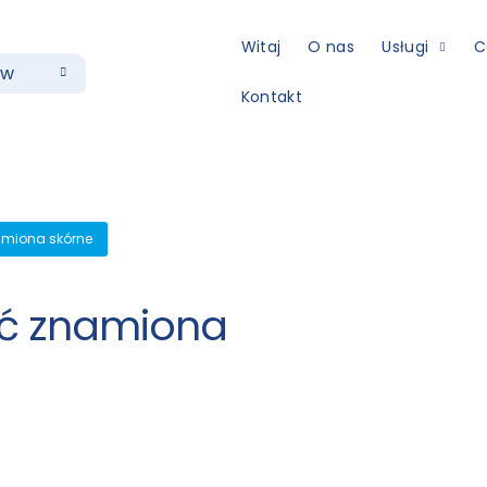
Witaj
O nas
Usługi
C
ów
Kontakt
miona skórne
zyć znamiona