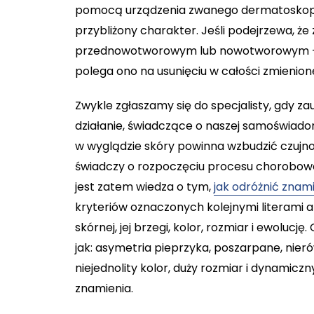
pomocą urządzenia zwanego dermatoskopem
przybliżony charakter. Jeśli podejrzewa,
przednowotworowym lub nowotworowym – po
polega ono na usunięciu w całości zmienion
Zwykle zgłaszamy się do specjalisty, gdy z
działanie, świadczące o naszej samoświadom
w wyglądzie skóry powinna wzbudzić czujno
świadczy o rozpoczęciu procesu choroboweg
jest zatem wiedza o tym,
jak odróżnić znam
kryteriów oznaczonych kolejnymi literami 
skórnej, jej brzegi, kolor, rozmiar i ewoluc
jak: asymetria pieprzyka, poszarpane, nier
niejednolity kolor, duży rozmiar i dynamicz
znamienia.