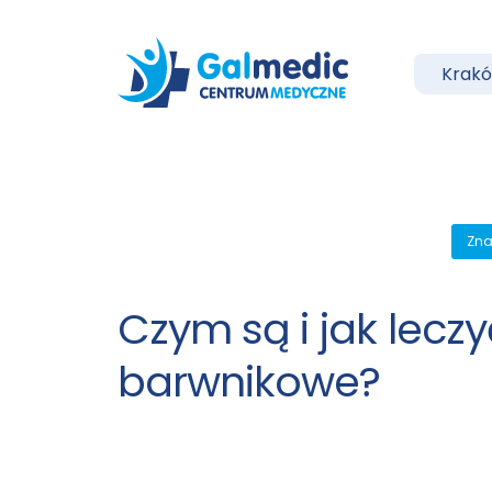
Krak
Zna
Czym są i jak lec
barwnikowe?