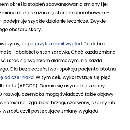
 określa stopień zaawansowania zmiany i jej
 że zmiana może okazać się stanem chorobowym –
dejmuje szybkie działanie lecznicze. Zwykle
ego obszaru skóry.
auważymy, że
pieprzyk zmienił wygląd
. To dobre
ości i dbałości o stan zdrowia. Choć każda zmiana
ść i stać się sygnałem alarmowym, nie każda
o. Dla bezpieczeństwa i spokoju pacjenta istotna
ię od czerniaka
. W tym celu wykorzystuje się pięć
alfabetu (ABCDE). Ocenia się asymetrię zmiany
ję. O rozwoju czerniaka mogą świadczyć takie objawy
ównomierne i zgrubiałe brzegi, czerwony, czarny lub
ny wzrost, czyli postępujące zmiany wyglądu