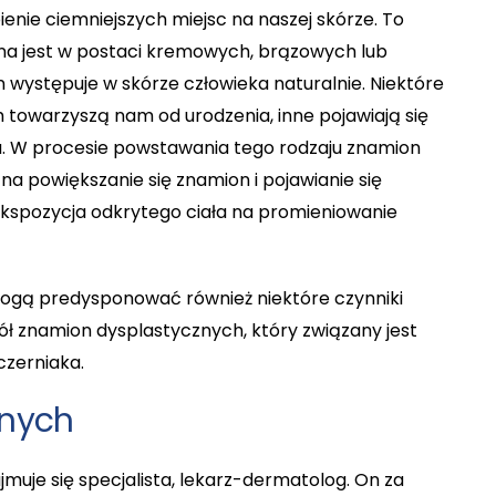
enie ciemniejszych miejsc na naszej skórze. To
zna jest w postaci kremowych, brązowych lub
występuje w skórze człowieka naturalnie. Niektóre
towarzyszą nam od urodzenia, inne pojawiają się
a. W procesie powstawania tego rodzaju znamion
a powiększanie się znamion i pojawianie się
spozycja odkrytego ciała na promieniowanie
gą predysponować również niektóre czynniki
ół znamion dysplastycznych, który związany jest
czerniaka.
rnych
muje się specjalista, lekarz-dermatolog. On za