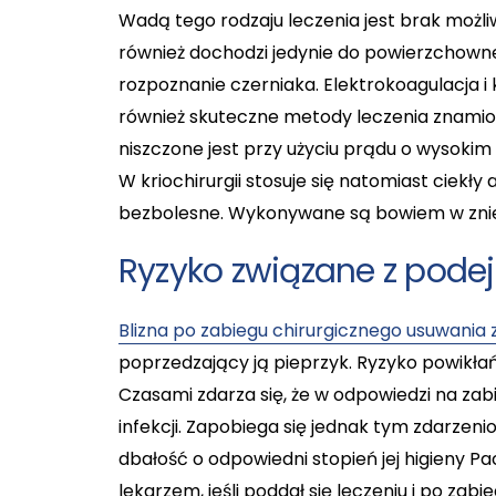
Wadą tego rodzaju leczenia jest brak możl
również dochodzi jedynie do powierzchowneg
rozpoznanie czerniaka. Elektrokoagulacja i 
również skuteczne metody leczenia znamio
niszczone jest przy użyciu prądu o wysokim
W kriochirurgii stosuje się natomiast ciekły
bezbolesne. Wykonywane są bowiem w znie
Ryzyko związane z pod
Blizna po zabiegu chirurgicznego usuwania
poprzedzający ją pieprzyk. Ryzyko powikłań 
Czasami zdarza się, że w odpowiedzi na zabi
infekcji. Zapobiega się jednak tym zdarzen
dbałość o odpowiedni stopień jej higieny P
lekarzem, jeśli poddał się leczeniu i po zab