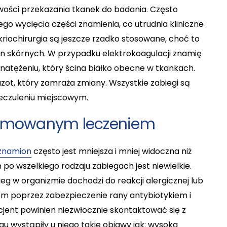
iwości przekazania tkanek do badania. Często
o wycięcia części znamienia, co utrudnia kliniczne
kriochirurgia są jeszcze rzadko stosowane, choć to
n skórnych. W przypadku elektrokoagulacji znamię
 natężeniu, który ścina białko obecne w tkankach.
 azot, który zamraża zmiany. Wszystkie zabiegi są
czuleniu miejscowym.
ejmowanym leczeniem
 znamion
często jest mniejsza i mniej widoczna niż
po wszelkiego rodzaju zabiegach jest niewielkie.
eg w organizmie dochodzi do reakcji alergicznej lub
iom poprzez zabezpieczenie rany antybiotykiem i
acjent powinien niezwłocznie skontaktować się z
iegu wystąpiły u niego takie objawy jak: wysoka