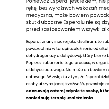
Ponieważ Esperal jest lekiem, ni
rękę, bez wyraźnych wskazań med
medyczna, może bowiem powodowa
skutki uboczne Esperalu nie są zb
przed zastosowaniem wszywki alk
Esperal, znany inaczej jako disulfiram, to 
powszechnie w terapii uzależnienia od alkoh
dehydrogenazy aldehydowej, który bierze be
Poprzez zaburzenie tego procesu, w organ
aldehydu octowego. Nie może on bowiem roz
octowego. W związku z tym, że Esperal dział
osoby utrzymującej trzeźwość, pozostaje c
odczuwają zatem jedynie te osoby, które 
zaniedbują terapię uzależnienia
.