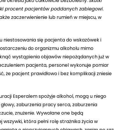
w określa jako całkowicie bezbolesny.
Skutki
lki procent pacjentów poddanych zabiegowi
.
kże zaczerwienienie lub rumień w miejscu, w
u niestosowania się pacjenta do wskazówek i
 dostarczeniu do organizmu alkoholu mimo
niknąć wystąpienia objawów niepożądanych już w
ieczuleniem pacjenta, personel wykonuje pomiar
ć, że pacjent prawidłowo i bez komplikacji zniesie
uracji Esperalem spożyje alkohol, mogą u niego
e głowy, zaburzenia pracy serca, zaburzenia
oczucie, znużenie. Wywołane one będą
wszywki, która pełni rolę strażnika życia w
 pamięta o nieprzyjemnych objawach, zanim po raz