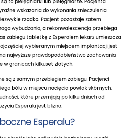
ą to pielęgniarki lub pielęgniarze. Pacjenta
 wyraźne wskazania do wykonania znieczulenia
niezwykle rzadko. Pacjent pozostaje zatem
maga wybudzania, a rekonwalescencja przebiega
zas zabiegu tabletkę z Esperalem lekarz umieszcza
Najczęściej wybieranym miejscem implantacji jest
du na najwyższe prawdopodobieństwo zachowania
e w granicach kilkuset złotych.
ane są z samym przebiegiem zabiegu. Pacjenci
iego bólu w miejscu nacięcia powłok skórnych.
udności, które przemijają po kilku dniach od
ciu Esperalu jest blizna.
uboczne Esperalu?