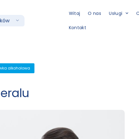
Witaj
O nas
Usługi
C
aków
Kontakt
wka alkoholowa
eralu