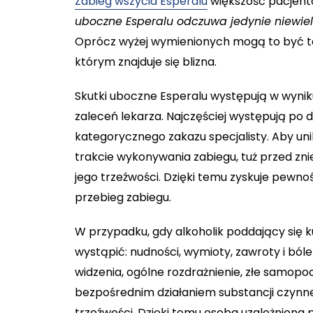
Zabieg wszycia Esperalu
większość pacjentó
uboczne Esperalu odczuwa jedynie niewie
Oprócz wyżej wymienionych mogą to być ta
którym znajduje się blizna.
Skutki uboczne Esperalu występują w wynik
zaleceń lekarza. Najczęściej występują po
kategorycznego zakazu specjalisty. Aby u
trakcie wykonywania zabiegu, tuż przed zn
jego trzeźwości. Dzięki temu zyskuje pewnoś
przebieg zabiegu.
W przypadku, gdy alkoholik poddający się k
wystąpić: nudności, wymioty, zawroty i ból
widzenia, ogólne rozdrażnienie, złe samop
bezpośrednim działaniem substancji czynnej 
trzeźwości. Dzięki temu osoba uzależniona