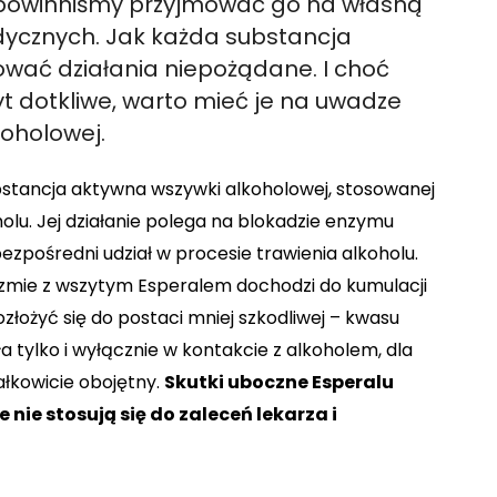
e powinniśmy przyjmować go na własną
ycznych. Jak każda substancja
ć działania niepożądane. I choć
yt dotkliwe, warto mieć je na uwadze
oholowej.
substancja aktywna wszywki alkoholowej, stosowanej
olu. Jej działanie polega na blokadzie enzymu
zpośredni udział w procesie trawienia alkoholu.
izmie z wszytym Esperalem dochodzi do kumulacji
łożyć się do postaci mniej szkodliwej – kwasu
a tylko i wyłącznie w kontakcie z alkoholem, dla
ałkowicie obojętny.
Skutki uboczne Esperalu
nie stosują się do zaleceń lekarza i