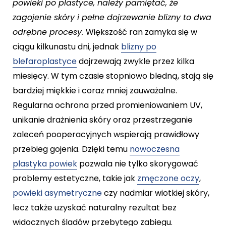
powieki po plastyce, należy pamiętać, że
zagojenie skóry i pełne dojrzewanie blizny to dwa
odrębne procesy.
Większość ran zamyka się w
ciągu kilkunastu dni, jednak
blizny po
blefaroplastyce
dojrzewają zwykle przez kilka
miesięcy. W tym czasie stopniowo bledną, stają się
bardziej miękkie i coraz mniej zauważalne.
Regularna ochrona przed promieniowaniem UV,
unikanie drażnienia skóry oraz przestrzeganie
zaleceń pooperacyjnych wspierają prawidłowy
przebieg gojenia. Dzięki temu
nowoczesna
plastyka powiek
pozwala nie tylko skorygować
problemy estetyczne, takie jak
zmęczone oczy
,
powieki asymetryczne
czy nadmiar wiotkiej skóry,
lecz także uzyskać naturalny rezultat bez
widocznych śladów przebytego zabiegu.