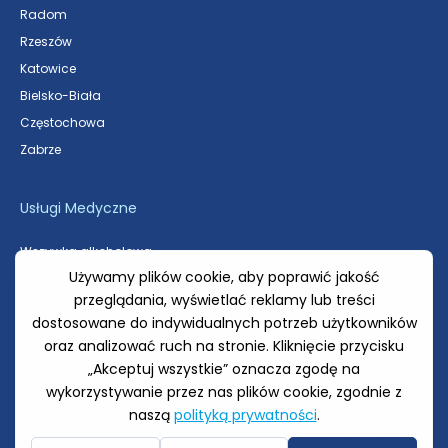
Radom
Rzeszów
Katowice
Bielsko-Biała
Częstochowa
Zabrze
Usługi Medyczne
Wszywka alkoholowa
Odtrucie alkoholowe
Kroplówki witaminowe
Usuwanie znamion skórnych
© Centrum Medyczne Galmedic 2018 – 2025. Wszelkie prawa
zastrzeżone
Treści w naszych serwisach służą celom informacyjno-