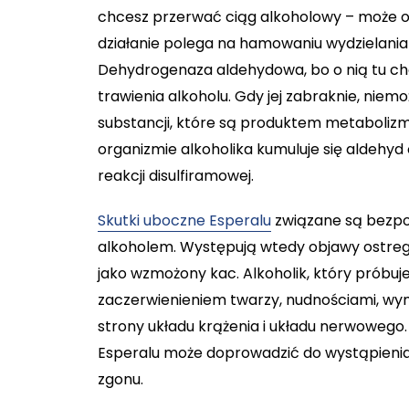
chcesz przerwać ciąg alkoholowy – może
działanie polega na hamowaniu wydzielan
Dehydrogenaza aldehydowa, bo o nią tu cho
trawienia alkoholu. Gdy jej zabraknie, niemo
substancji, które są produktem metaboli
organizmie alkoholika kumuluje się aldehy
reakcji disulfiramowej.
Skutki uboczne Esperalu
związane są bezpoś
alkoholem. Występują wtedy objawy ostrego
jako wzmożony kac. Alkoholik, który próbuj
zaczerwienieniem twarzy, nudnościami, wym
strony układu krążenia i układu nerwowego
Esperalu może doprowadzić do wystąpienia
zgonu.