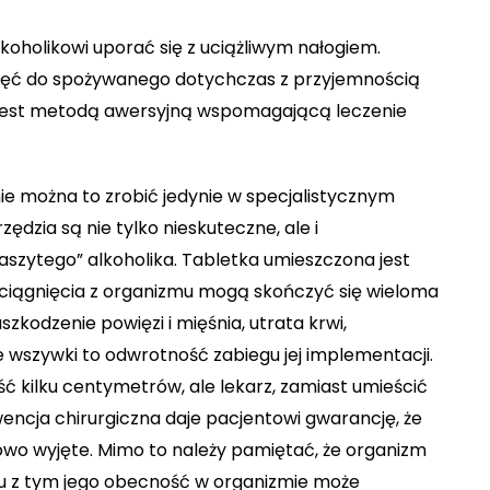
holikowi uporać się z uciążliwym nałogiem.
echęć do spożywanego dotychczas z przyjemnością
 jest metodą awersyjną wspomagającą leczenie
ie można to zrobić jedynie w specjalistycznym
dzia są nie tylko nieskuteczne, ale i
zaszytego” alkoholika. Tabletka umieszczona jest
yciągnięcia z organizmu mogą skończyć się wieloma
zkodzenie powięzi i mięśnia, utrata krwi,
e wszywki to odwrotność zabiegu jej implementacji.
kilku centymetrów, ale lekarz, zamiast umieścić
wencja chirurgiczna daje pacjentowi gwarancję, że
łowo wyjęte. Mimo to należy pamiętać, że organizm
u z tym jego obecność w organizmie może