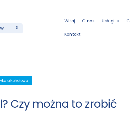
Witaj
O nas
Usługi
C
ów
Kontakt
wka alkoholowa
l? Czy można to zrobić