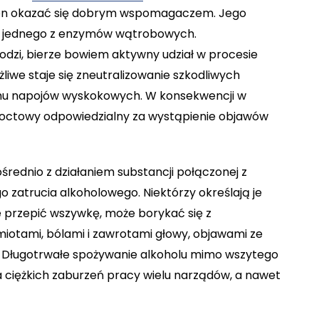
 on okazać się dobrym wspomagaczem. Jego
ia jednego z enzymów wątrobowych.
dzi, bierze bowiem aktywny udział w procesie
żliwe staje się zneutralizowanie szkodliwych
zmu napojów wyskokowych. W konsekwencji w
d octowy odpowiedzialny za wystąpienie objawów
rednio z działaniem substancji połączonej z
 zatrucia alkoholowego. Niektórzy określają je
e przepić wszywkę, może borykać się z
iotami, bólami i zawrotami głowy, objawami ze
. Długotrwałe spożywanie alkoholu mimo wszytego
 ciężkich zaburzeń pracy wielu narządów, a nawet