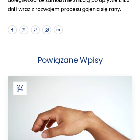
dolegliwości te samoistnie znikają po upływie kilku
dni i wraz z rozwojem procesu gojenia się rany.
Powiązane Wpisy
27
STY